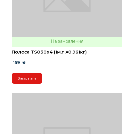
На замовлення
Полоса TS030х4 (1м.п.=0,961кг)
 159  ₴
Замовити