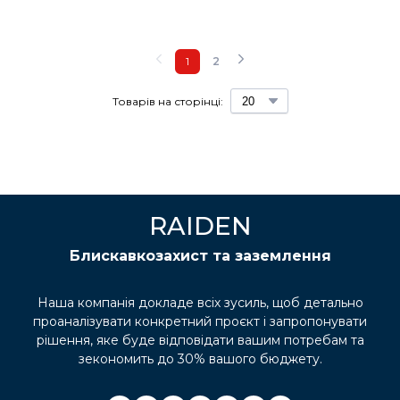
1
2
Товарів на сторінці:
RAIDEN
Блискавкозахист та заземлення
Наша компанія докладе всіх зусиль, щоб детально
проаналізувати конкретний проєкт і запропонувати
рішення, яке буде відповідати вашим потребам та
зекономить до 30% вашого бюджету.