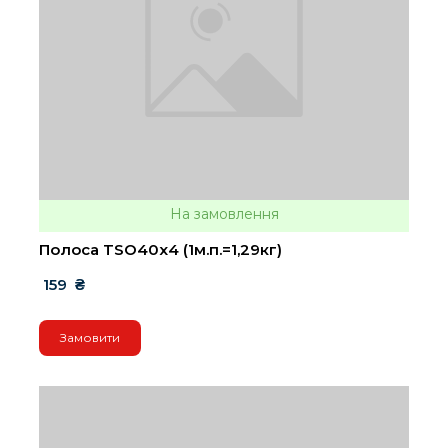
На замовлення
Полоса TSO40х4 (1м.п.=1,29кг)
 159  ₴
Замовити