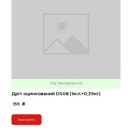
На замовлення
Дріт оцинкований DS08 (1м.п.=0,39кг)
 159  ₴
Замовити