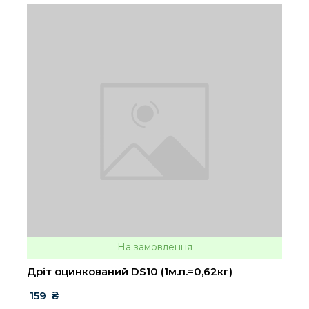
На замовлення
Дріт оцинкований DS10 (1м.п.=0,62кг)
 159  ₴