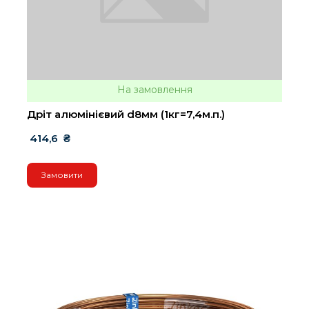
На замовлення
Дріт алюмінієвий d8мм (1кг=7,4м.п.)
 414,6  ₴
Замовити