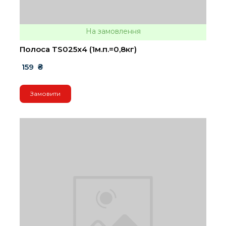
На замовлення
Полоса TS025х4 (1м.п.=0,8кг)
 159  ₴
Замовити