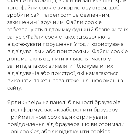
більше інформації, в якій ви зацікавлені. Крім
того, файли cookie використовуються, щоб
зробити cайт raiden.com.ua безпечним,
захищеним і зручним. Файли cookie
забезпечують підтримку функцій безпеки та їх
запуск. Файли cookie також дозволяють
відстежувати порушення Угоди користувача
відвідувачами або пристроями. Файли cookie
допомагають оцінити кількість і частоту
запитів, а також виявляти і блокувати тих
відвідувачів або пристрої, які намагаються
виконати пакетні завантаження інформації з
сайту.
Ярлик «help» на панелі більшості браузерів
проінформує вас як заборонити браузеру
приймати нові cookies, як отримувати
повідомлення від браузера, що ви отримали
нові cookies, або як відключити cookies.