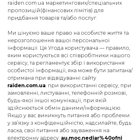
raiden.com.ua маркетингових/спеціальних
пропозицій(фінансових лімітів) для
придбання товарів та/або послуг.
Ми цінуємо ваше право на особисте життя та
нерозголошення вашої персональної
інформації. Ця Угода користувача — правило,
яким користуються всі співробітники нашого
сервісу, та регламентує збір і використання
особистої інформації, яка може бути запитана/
отримана при відвідуванні cайту
raiden.com.ua
: при використанні сервісу, при
замовленні, листуванні, телефонній розмові,
будь-якої іншої комунікації, при якій
здійснюється обмін даними/інформацією.
Якщо у вас виникнуть питання або проблеми
у зв’язку з конфіденційністю, надсилайте, будь
ласка, свої питання або зауваження на
електронну адресу:
au.moc.nediar%40ofni