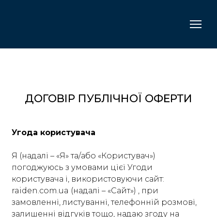
ДОГОВІР ПУБЛІЧНОЇ ОФЕРТИ
Угода користувача
Я (надалі – «Я» та/або «Користувач»)
погоджуюсь з умовами цієї Угоди
користувача і, використовуючи сайт:
raiden.com.ua (надалі – «Сайт») , при
замовленні, листуванні, телефонній розмові,
залишенні відгуків тощо, надаю згоду на