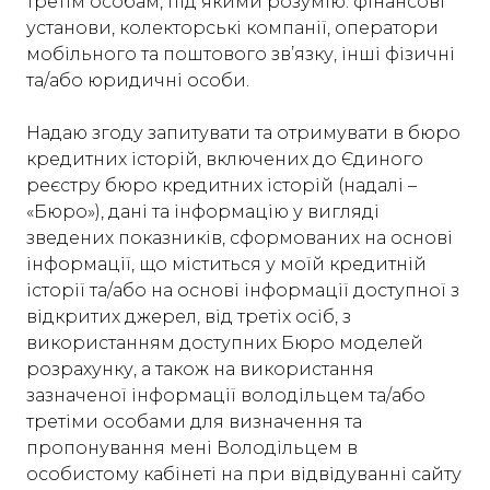
третім особам, під якими розумію: фінансові
установи, колекторські компанії, оператори
мобільного та поштового зв’язку, інші фізичні
та/або юридичні особи.
Надаю згоду запитувати та отримувати в бюро
кредитних історій, включених до Єдиного
реєстру бюро кредитних історій (надалі –
«Бюро»), дані та інформацію у вигляді
зведених показників, сформованих на основі
інформації, що міститься у моїй кредитній
історії та/або на основі інформації доступної з
відкритих джерел, від третіх осіб, з
використанням доступних Бюро моделей
розрахунку, а також на використання
зазначеної інформації володільцем та/або
третіми особами для визначення та
пропонування мені Володільцем в
особистому кабінеті на при відвідуванні cайту