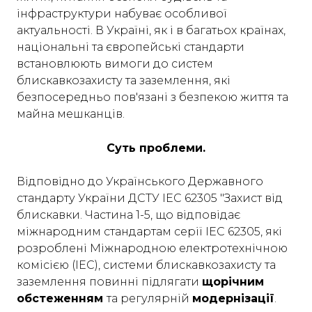
інфраструктури набуває особливої
актуальності. В Україні, як і в багатьох країнах,
національні та європейські стандарти
встановлюють вимоги до систем
блискавкозахисту та заземлення, які
безпосередньо пов'язані з безпекою життя та
майна мешканців.
Суть проблеми.
Відповідно до Українського Державного
стандарту України ДСТУ IEC 62305 "Захист від
блискавки. Частина 1-5, що відповідає
міжнародним стандартам серії IEC 62305, які
розроблені Міжнародною електротехнічною
комісією (IEC), системи блискавкозахисту та
заземлення повинні підлягати
щорічним
обстеженням
та регулярній
модернізації
.