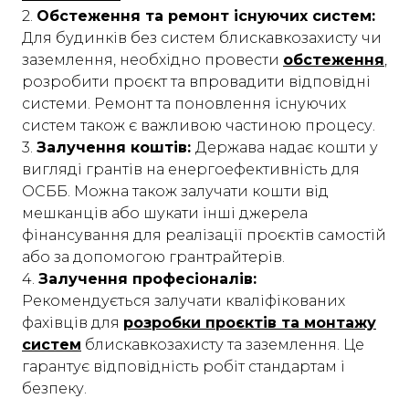
2.
Обстеження та ремонт існуючих систем:
Для будинків без систем блискавкозахисту чи
заземлення, необхідно провести
обстеження
,
розробити проєкт та впровадити відповідні
системи. Ремонт та поновлення існуючих
систем також є важливою частиною процесу.
3.
Залучення коштів:
Держава надає кошти у
вигляді грантів на енергоефективність для
ОСББ. Можна також залучати кошти від
мешканців або шукати інші джерела
фінансування для реалізації проєктів самостій
або за допомогою грантрайтерів.
4.
Залучення професіоналів:
Рекомендується залучати кваліфікованих
фахівців для
розробки проєктів та монтажу
систем
блискавкозахисту та заземлення. Це
гарантує відповідність робіт стандартам і
безпеку.